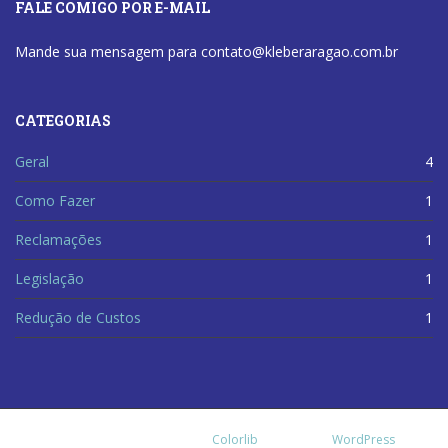
FALE COMIGO POR E-MAIL
Mande sua mensagem para contato@kleberaragao.com.br
CATEGORIAS
Geral
4
Como Fazer
1
Reclamações
1
Legislação
1
Redução de Custos
1
@ Kleber Aragão Theme by
Colorlib
Powered by
WordPress