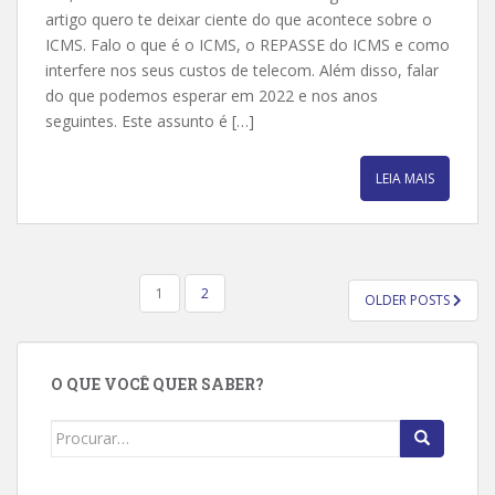
artigo quero te deixar ciente do que acontece sobre o
ICMS. Falo o que é o ICMS, o REPASSE do ICMS e como
interfere nos seus custos de telecom. Além disso, falar
do que podemos esperar em 2022 e nos anos
seguintes. Este assunto é […]
LEIA MAIS
PAGINAÇÃO
1
2
OLDER POSTS
DE
POSTS
O QUE VOCÊ QUER SABER?
Search
for: