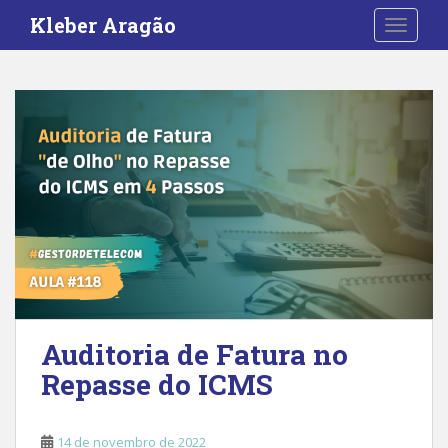
S
Kleber Aragão
TOGGLE
k
i
p
t
o
m
a
i
n
c
o
n
t
e
Auditoria de Fatura no
n
Repasse do ICMS
t
14 de novembro de 2022