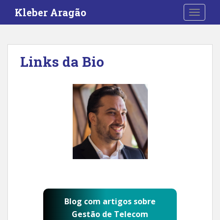
S
Kleber Aragão
TOGGLE
k
i
p
t
Links da Bio
o
m
a
i
n
c
o
n
t
e
n
t
Blog com artigos sobre
Gestão de Telecom